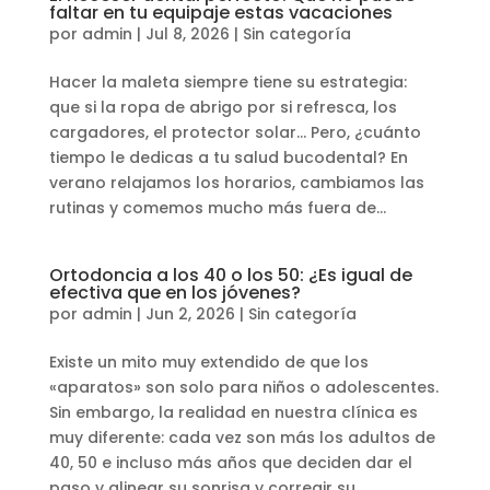
faltar en tu equipaje estas vacaciones
por
admin
|
Jul 8, 2026
|
Sin categoría
Hacer la maleta siempre tiene su estrategia:
que si la ropa de abrigo por si refresca, los
cargadores, el protector solar… Pero, ¿cuánto
tiempo le dedicas a tu salud bucodental? En
verano relajamos los horarios, cambiamos las
rutinas y comemos mucho más fuera de...
Ortodoncia a los 40 o los 50: ¿Es igual de
efectiva que en los jóvenes?
por
admin
|
Jun 2, 2026
|
Sin categoría
Existe un mito muy extendido de que los
«aparatos» son solo para niños o adolescentes.
Sin embargo, la realidad en nuestra clínica es
muy diferente: cada vez son más los adultos de
40, 50 e incluso más años que deciden dar el
paso y alinear su sonrisa y corregir su...