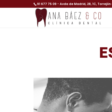
91 677 75 09
- Avda de Madrid, 28, 1C, Torrejón
E