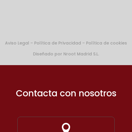
A
viso Legal
–
Política de Privacidad
–
Política de cookies
Diseñado por
Nroot Madrid S.L.
Contacta con nosotros
