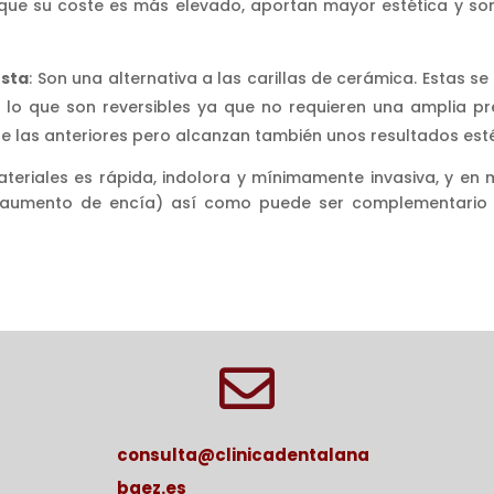
ue su coste es más elevado, aportan mayor estética y son 
esta
: Son una alternativa a las carillas de cerámica. Estas s
lo que son reversibles ya que no requieren una amplia pre
 las anteriores pero alcanzan también unos resultados esté
materiales es rápida, indolora y mínimamente invasiva, y e
o aumento de encía) así como puede ser complementario

consulta@clinicadentalana
baez.es