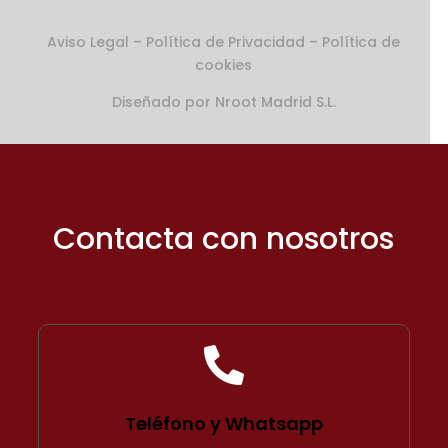
A
viso Legal
–
Política de Privacidad
–
Política de
cookies
Diseñado por
Nroot Madrid S.L.
Contacta con nosotros

Teléfono y Whatsapp