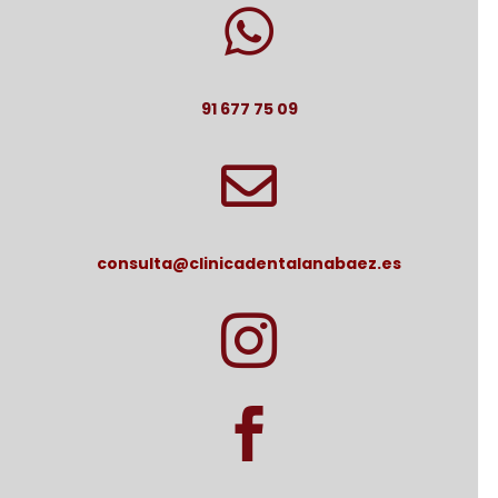

91 677 75 09

consulta@clinicadentalanabaez.es

