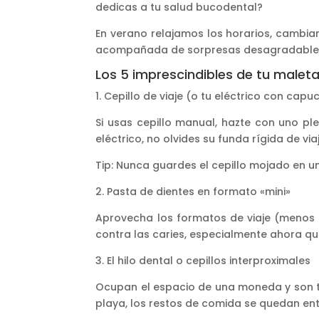
dedicas a tu salud bucodental?
En verano relajamos los horarios, cambi
acompañada de sorpresas desagradables en e
Los 5 imprescindibles de tu malet
1. Cepillo de viaje (o tu eléctrico con cap
Si usas cepillo manual, hazte con uno pl
eléctrico, no olvides su funda rígida de viaje
Tip: Nunca guardes el cepillo mojado en u
2. Pasta de dientes en formato «mini»
Aprovecha los formatos de viaje (menos d
contra las caries, especialmente ahora q
3. El hilo dental o cepillos interproximales
Ocupan el espacio de una moneda y son t
playa, los restos de comida se quedan entre