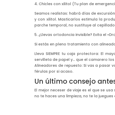
4. Chicles con xilitol (Tu plan de emergenc
Seamos realistas: habrá días de excursión
y con xilitol. Masticarlos estimula la pro
parche temporal, no sustituye al cepillado
5. ¿Llevas ortodoncia invisible? Evita el «D
Si estás en pleno tratamiento con alinead
Lleva SIEMPRE tu caja protectora: El may
servilleta de papel y… que el camarero los 
Alineadores de repuesto: Si vas a pasar v
férulas por si acaso.
Un último consejo antes
El mejor neceser de viaje es el que se u
no te haces una limpieza, no te la juegues