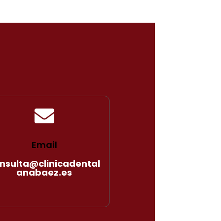

Email
nsulta@clinicadental
anabaez.es