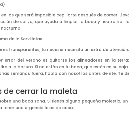
ia)
 en los que será imposible cepillarte después de comer. Llev
ducción de saliva, que ayuda a limpiar la boca y neutralizar l
 nocturno.
rama de la Servilleta»
ores transparentes, tu neceser necesita un extra de atención
or error del verano es quitarse los alineadores en la terr
tire a la basura. Si no están en tu boca, que estén en su caja.
arias semanas fuera, habla con nosotros antes de irte. Te dir
 de cerrar la maleta
sa sobre una boca sana. Si tienes alguna pequeña molestia,
 a tener una urgencia lejos de casa.