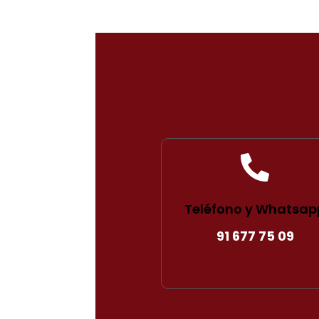

Teléfono y Whatsap
91 677 75 09