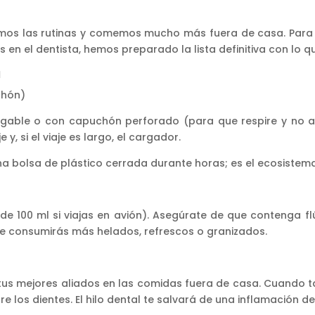
amos las rutinas y comemos mucho más fuera de casa. Para 
l dentista, hemos preparado la lista definitiva con lo que s
a
uchón)
egable o con capuchón perforado (para que respire y no ac
 y, si el viaje es largo, el cargador.
na bolsa de plástico cerrada durante horas; es el ecosistema
e 100 ml si viajas en avión). Asegúrate de que contenga f
ue consumirás más helados, refrescos o granizados.
us mejores aliados en las comidas fuera de casa. Cuando
 los dientes. El hilo dental te salvará de una inflamación de