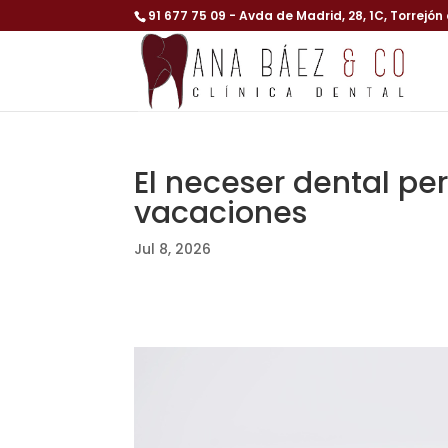
91 677 75 09
- Avda de Madrid, 28, 1C, Torrejón
El neceser dental pe
vacaciones
Jul 8, 2026