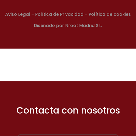
A
viso Legal
–
Política de Privacidad
–
Política de cookies
Diseñado por
Nroot Madrid S.L.
Contacta con nosotros