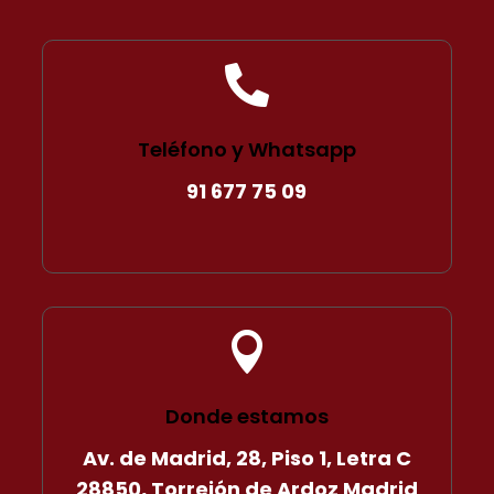

Teléfono y Whatsapp
91 677 75 09

Donde estamos
Av. de Madrid, 28, Piso 1, Letra C
28850, Torrejón de Ardoz Madrid